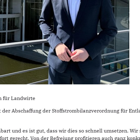
 für Landwirte
 der Abschaffung der Stoffstrombilanzverordnung für Entla
art und es ist gut, dass wir dies so schnell umsetzen. Wi
t gerecht. Von der Befreiung profitieren auch ganz konkre