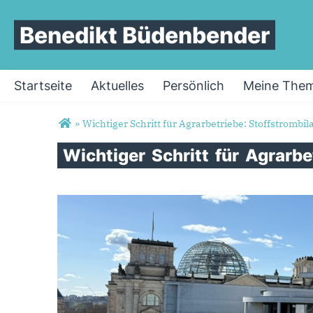
Benedikt Büdenbender
Startseite
Aktuelles
Persönlich
Meine The
Sie sind hier
»
Wichtiger Schritt für Agrarbetriebe: Stoffstrombil
Wichtiger
Schritt
für
Agrarbe