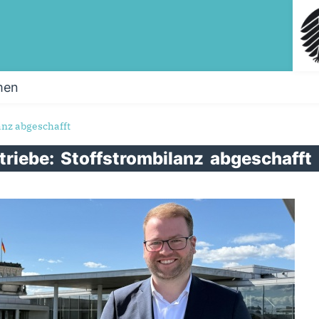
men
anz abgeschafft
triebe:
Stoffstrombilanz
abgeschafft