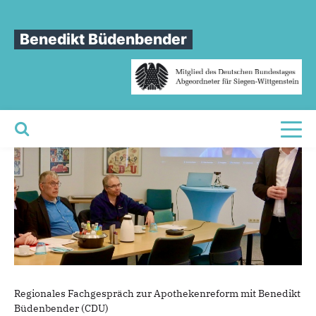
Sie sind hier
»
Vor-Ort-Apotheken in Siegen-Wittgenstein unterstützen
Benedikt Büdenbender
Vor-Ort-Apotheken
in
Siegen-
Wittgenstein
unterstützen
Toggl
Regionales Fachgespräch zur Apothekenreform mit Benedikt
Büdenbender (CDU)