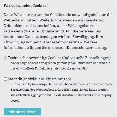
Seite versenden
Wir verwenden Cookies!
Diese Webseite verwendet Cookies, die notwendig sind, um die
Vielen Dank, dass Sie die Inhalte unserer Homepage
Webseite zu nutzen. Weiterhin verwenden wir Dienste von
weiterempfehlen.
Drittanbietern, die uns helfen, unser Webangebot zu
verbessern (Website-Optimierung). Für die Verwendung
Anmerkung: Ihre E-Mail-Adresse wird benötigt um die
bestimmter Dienste, benötigen wir Ihre Einwilligung. Ihre
Personen, denen Sie die Seite weiterempfehlen, zu
Einwilligung können Sie jederzeit widerrufen. Weitere
informieren, von wem die Empfehlung kommt, und dass es
Informationen finden Sie in unserer Datenschutzerklärung.
kein Spam ist.
Das mit * gekennzeichnete Feld ist ein Pflichtfeld.
Technisch notwendige Cookies (
Individuelle Einstellungen
)
Notwendige Cookies ermöglichen grundlegende Funktionen und sind für
Eigene E-Mail-Adresse
*
das einwandfreie Funktionieren der Website notwendig.
Statistik (
Individuelle Einstellungen
)
Zur Website-Optimierung erheben wir Daten, die bereits für die technische
Eigener Name
*
Bereitstellung des Webangebots erforderlich sind. Solche Daten werden
ausschließlich aggregiert und uns als statistische Übersicht zur Verfügung
gestellt.
Senden an
*